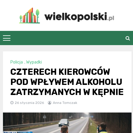
Skip
to
content
wielkopolski.pl
Policja
,
Wypadki
CZTERECH KIEROWCÓW
POD WPŁYWEM ALKOHOLU
ZATRZYMANYCH W KĘPNIE
26 stycznia 2026
Anna Tomczak