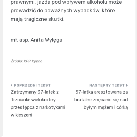
prawnymi, jazda pod wpływem alkoholu może
prowadzić do poważnych wypadków, które
mają tragiczne skutki.
mł. asp. Anita Wylęga
Źródło: KPP Kępno
Nawigacja
Zatrzymany 37-latek z
57-latka aresztowana za
wpisu
Trzcianki: wielokrotny
brutalne znęcanie się nad
przestępca z narkotykami
byłym mężem i córką
w kieszeni