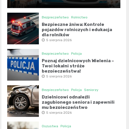
Bezpieczeństwo
Rolnictwo
Bezpieczne żniwa: Kontrole
pojazdów rolniczych i edukacja
dla rolników
5 sierpnia 2026
Bezpieczeństwo
Policja
Poznaj dzielnicowych Wielenia –
Twoi lokalni stróże
bezpieczeństwa!
5 sierpnia 2026
Bezpieczeństwo
Policja
Seniorzy
Dzielnicowi odnaleźli
zagubionego seniora i zapewnili
mu bezpieczeństwo
5 sierpnia 2026
Oszustwa
Policja