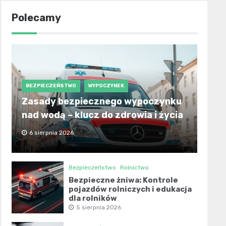
Polecamy
BEZPIECZEŃSTWO
WYPOCZYNEK
Zasady bezpiecznego wypoczynku
nad wodą – klucz do zdrowia i życia
6 sierpnia 2026
Bezpieczeństwo
Rolnictwo
Bezpieczne żniwa: Kontrole
pojazdów rolniczych i edukacja
dla rolników
5 sierpnia 2026