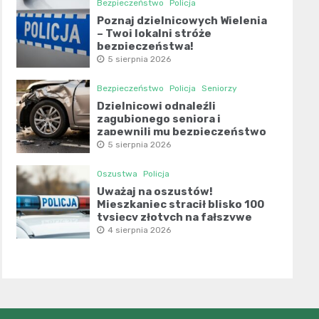
Bezpieczeństwo
Policja
Poznaj dzielnicowych Wielenia
– Twoi lokalni stróże
bezpieczeństwa!
5 sierpnia 2026
Bezpieczeństwo
Policja
Seniorzy
Dzielnicowi odnaleźli
zagubionego seniora i
zapewnili mu bezpieczeństwo
5 sierpnia 2026
Oszustwa
Policja
Uważaj na oszustów!
Mieszkaniec stracił blisko 100
tysięcy złotych na fałszywe
inwestycje
4 sierpnia 2026