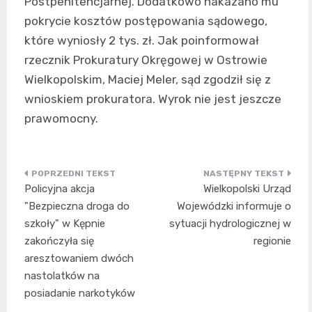
Postpenitencjarnej. Dodatkowo nakazano mu
pokrycie kosztów postępowania sądowego,
które wyniosły 2 tys. zł. Jak poinformował
rzecznik Prokuratury Okręgowej w Ostrowie
Wielkopolskim, Maciej Meler, sąd zgodził się z
wnioskiem prokuratora. Wyrok nie jest jeszcze
prawomocny.
Nawigacja
Policyjna akcja
Wielkopolski Urząd
wpisu
"Bezpieczna droga do
Wojewódzki informuje o
szkoły" w Kępnie
sytuacji hydrologicznej w
zakończyła się
regionie
aresztowaniem dwóch
nastolatków na
posiadanie narkotyków