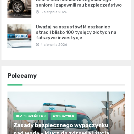
seniora i zapewnili mu bezpieczeństwo
5 sierpnia 2026
Uważaj na oszustów! Mieszkaniec
stracił blisko 100 tysięcy złotych na
fałszywe inwestycje
4 sierpnia 2026
Polecamy
BEZPIECZEŃSTWO
WYPOCZYNEK
Zasady bezpiecznego wypoczynku
nad wodą – klucz do zdrowia i życia