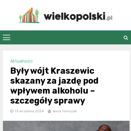
Skip
to
content
wielkopolski.pl
Aktualności
Były wójt Kraszewic
skazany za jazdę pod
wpływem alkoholu –
szczegóły sprawy
13 września 2024
Anna Tomczak