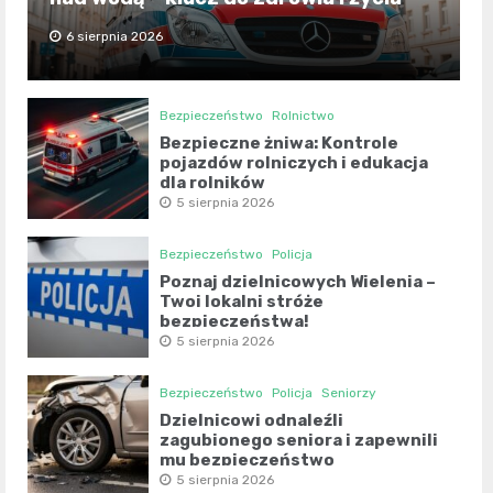
6 sierpnia 2026
Bezpieczeństwo
Rolnictwo
Bezpieczne żniwa: Kontrole
pojazdów rolniczych i edukacja
dla rolników
5 sierpnia 2026
Bezpieczeństwo
Policja
Poznaj dzielnicowych Wielenia –
Twoi lokalni stróże
bezpieczeństwa!
5 sierpnia 2026
Bezpieczeństwo
Policja
Seniorzy
Dzielnicowi odnaleźli
zagubionego seniora i zapewnili
mu bezpieczeństwo
5 sierpnia 2026