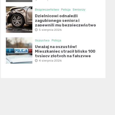
Bezpieczeństwo
Policja
Seniorzy
Dzielnicowi odnaleźli
zagubionego seniora i
zapewnili mu bezpieczeństwo
5 sierpnia 2026
Oszustwa
Policja
Uważaj na oszustów!
Mieszkaniec stracił blisko 100
tysięcy złotych na fałszywe
inwestycje
4 sierpnia 2026