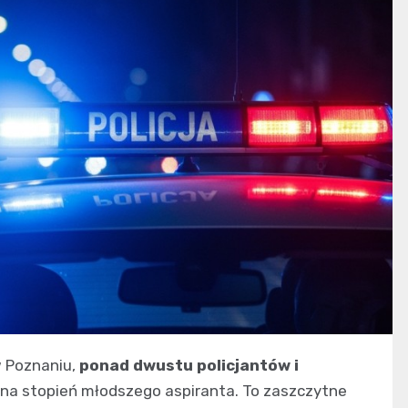
w Poznaniu,
ponad dwustu policjantów i
a stopień młodszego aspiranta. To zaszczytne