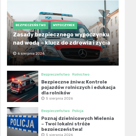
BEZPIECZEŃSTWO
WYPOCZYNEK
Zasady bezpiecznego wypoczynku
nad wodą – klucz do zdrowia i życia
6 sierpnia 2026
Bezpieczeństwo
Rolnictwo
Bezpieczne żniwa: Kontrole
pojazdów rolniczych i edukacja
dla rolników
5 sierpnia 2026
Bezpieczeństwo
Policja
Poznaj dzielnicowych Wielenia
– Twoi lokalni stróże
bezpieczeństwa!
5 sierpnia 2026