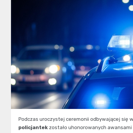
Podczas uroczystej ceremonii odbywającej się 
policjantek
zostało uhonorowanych awansami n