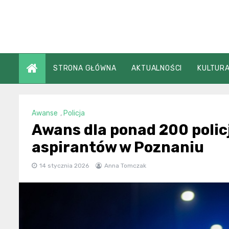
Skip
to
content
STRONA GŁÓWNA
AKTUALNOŚCI
KULTURA
Awanse
,
Policja
Awans dla ponad 200 poli
aspirantów w Poznaniu
14 stycznia 2026
Anna Tomczak