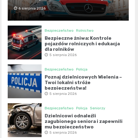
6 sierpnia 2026
Bezpieczeństwo
Rolnictwo
Bezpieczne żniwa: Kontrole
pojazdów rolniczych i edukacja
dla rolników
5 sierpnia 2026
Bezpieczeństwo
Policja
Poznaj dzielnicowych Wielenia –
Twoi lokalni stróże
bezpieczeństwa!
5 sierpnia 2026
Bezpieczeństwo
Policja
Seniorzy
Dzielnicowi odnaleźli
zagubionego seniora i zapewnili
mu bezpieczeństwo
5 sierpnia 2026