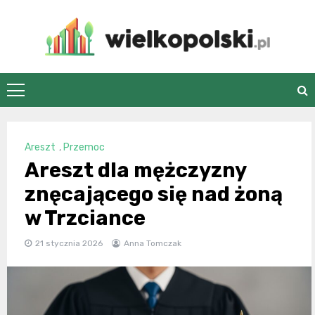
Skip
to
content
wielkopolski.pl
Areszt
,
Przemoc
Areszt dla mężczyzny
znęcającego się nad żoną
w Trzciance
21 stycznia 2026
Anna Tomczak