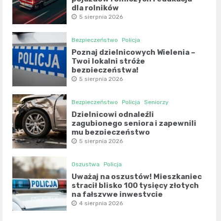
dla rolników
5 sierpnia 2026
Bezpieczeństwo
Policja
Poznaj dzielnicowych Wielenia –
Twoi lokalni stróże
bezpieczeństwa!
5 sierpnia 2026
Bezpieczeństwo
Policja
Seniorzy
Dzielnicowi odnaleźli
zagubionego seniora i zapewnili
mu bezpieczeństwo
5 sierpnia 2026
Oszustwa
Policja
Uważaj na oszustów! Mieszkaniec
stracił blisko 100 tysięcy złotych
na fałszywe inwestycje
4 sierpnia 2026