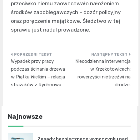
przeciwko niemu zaowocowało nałożeniem
środków zapobiegawczych – dozór policyjny
oraz poręczenie majątkowe. Śledztwo w tej
sprawie jest nadal prowadzone.
Nawigacja
Wypadek przy pracy
Niecodzienna interwencja
wpisu
podczas ścinania drzewa
w Krzekotowicach:
w Piątku Wielkim – relacja
rowerzyści nietrzeźwi na
strażaków z Rychnowa
drodze.
Najnowsze
Zasady bezpiecznego wypoczynku nad