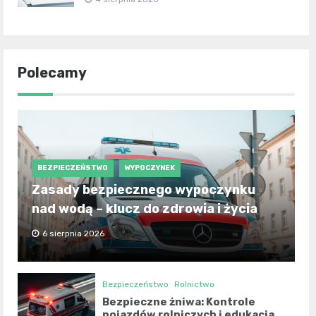
Polecamy
BEZPIECZEŃSTWO
WYPOCZYNEK
Zasady bezpiecznego wypoczynku
nad wodą – klucz do zdrowia i życia
6 sierpnia 2026
Bezpieczeństwo
Rolnictwo
Bezpieczne żniwa: Kontrole
pojazdów rolniczych i edukacja