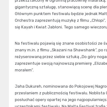
przekształcony w ogromną pracownię malarską,
gigantyczną sztalugę, stanowiącą scenę dla ple
Głównym punktem festiwalu będzie jednak Malta,
Orchestra zaprezentują muzykę z filmu „Chłopi”,
się Kayah i Kwiat Jabłoni. Tego samego wieczoru
Na festiwalu pojawią się znane osobistości ze ś
znany m.in. z filmu „Skazani na Shawshank”, po r
reżyserowaną przez siebie sztuką „Do góry nog
zaprezentuje swoją najnowszą premierę „Elizabe
morałem”.
Jaha Dukureh, nominowana do Pokojowej Nagrody
przesłaniem z publicznością festiwalu. Noblista
posłuchać opery opartej na jego najpopularniejs
uczestnikami festiwalu. Na Malta Festival trafią