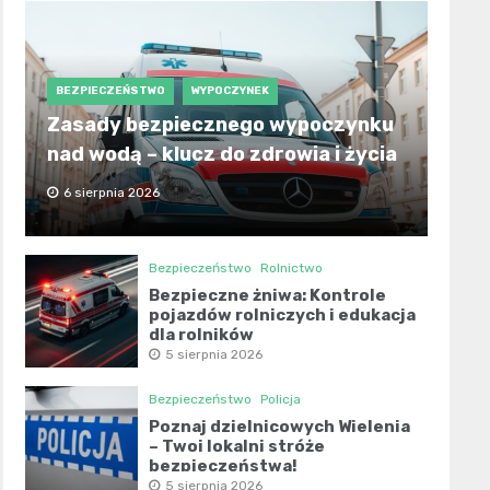
BEZPIECZEŃSTWO
WYPOCZYNEK
Zasady bezpiecznego wypoczynku
nad wodą – klucz do zdrowia i życia
6 sierpnia 2026
Bezpieczeństwo
Rolnictwo
Bezpieczne żniwa: Kontrole
pojazdów rolniczych i edukacja
dla rolników
5 sierpnia 2026
Bezpieczeństwo
Policja
Poznaj dzielnicowych Wielenia
– Twoi lokalni stróże
bezpieczeństwa!
5 sierpnia 2026