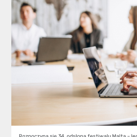
Rozpoczyna się 34. odsłona festiwalu Malta – l