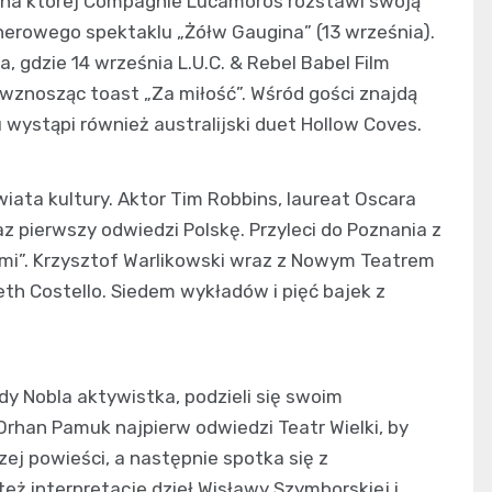
 na której Compagnie Lucamoros rozstawi swoją
nerowego spektaklu „Żółw Gaugina” (13 września).
 gdzie 14 września L.U.C. & Rebel Babel Film
 wznosząc toast „Za miłość”. Wśród gości znajdą
 wystąpi również australijski duet Hollow Coves.
wiata kultury. Aktor Tim Robbins, laureat Oscara
az pierwszy odwiedzi Polskę. Przyleci do Poznania z
ami”. Krzysztof Warlikowski wraz z Nowym Teatrem
th Costello. Siedem wykładów i pięć bajek z
 Nobla aktywistka, podzieli się swoim
 Orhan Pamuk najpierw odwiedzi Teatr Wielki, by
zej powieści, a następnie spotka się z
 też interpretacje dzieł Wisławy Szymborskiej i