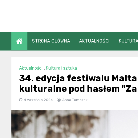
Skip
to
content
STRONA GŁÓWNA
AKTUALNOŚCI
KULTURA
Aktualności
,
Kultura i sztuka
34. edycja festiwalu Malt
kulturalne pod hasłem "Za 
4 września 2024
Anna Tomczak