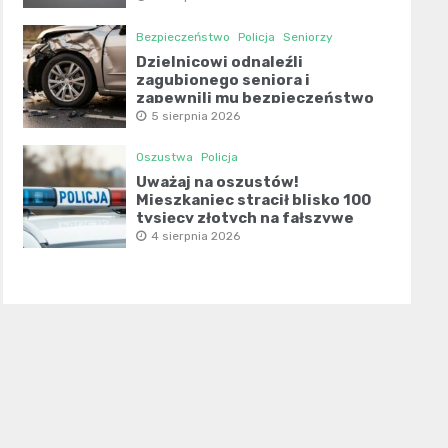
Bezpieczeństwo
Policja
Seniorzy
Dzielnicowi odnaleźli
zagubionego seniora i
zapewnili mu bezpieczeństwo
5 sierpnia 2026
Oszustwa
Policja
Uważaj na oszustów!
Mieszkaniec stracił blisko 100
tysięcy złotych na fałszywe
inwestycje
4 sierpnia 2026