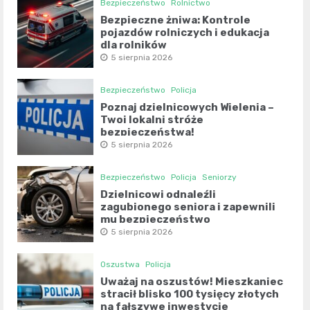
Bezpieczeństwo
Rolnictwo
Bezpieczne żniwa: Kontrole
pojazdów rolniczych i edukacja
dla rolników
5 sierpnia 2026
Bezpieczeństwo
Policja
Poznaj dzielnicowych Wielenia –
Twoi lokalni stróże
bezpieczeństwa!
5 sierpnia 2026
Bezpieczeństwo
Policja
Seniorzy
Dzielnicowi odnaleźli
zagubionego seniora i zapewnili
mu bezpieczeństwo
5 sierpnia 2026
Oszustwa
Policja
Uważaj na oszustów! Mieszkaniec
stracił blisko 100 tysięcy złotych
na fałszywe inwestycje