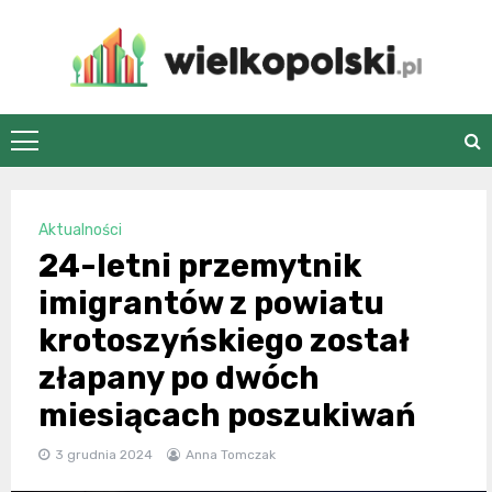
Skip
to
content
wielkopolski.pl
Aktualności
24-letni przemytnik
imigrantów z powiatu
krotoszyńskiego został
złapany po dwóch
miesiącach poszukiwań
3 grudnia 2024
Anna Tomczak