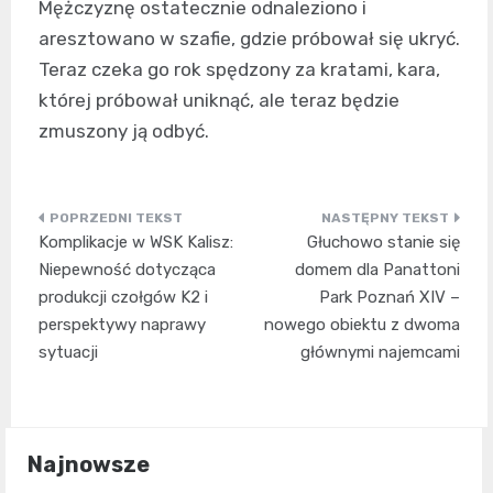
Mężczyznę ostatecznie odnaleziono i
aresztowano w szafie, gdzie próbował się ukryć.
Teraz czeka go rok spędzony za kratami, kara,
której próbował uniknąć, ale teraz będzie
zmuszony ją odbyć.
Nawigacja
Komplikacje w WSK Kalisz:
Głuchowo stanie się
wpisu
Niepewność dotycząca
domem dla Panattoni
produkcji czołgów K2 i
Park Poznań XIV –
perspektywy naprawy
nowego obiektu z dwoma
sytuacji
głównymi najemcami
Najnowsze